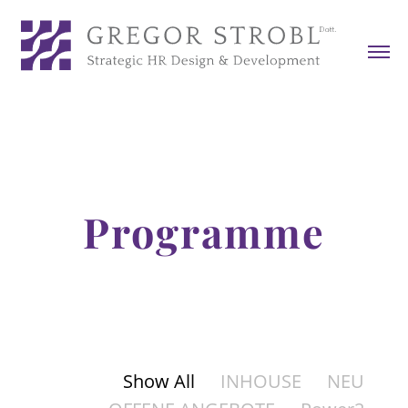
Warning
: The magic method
InvisibleReCaptcha\MchLib\Plugin\MchBasePublicPl
ugin::__wakeup() must have public visibility in
/var/www/vhosts/ofihohgp.host265.checkdomain.de
/htdocs/wp-content/plugins/invisible-
recaptcha/includes/plugin/MchBasePublicPlugin.php
on line
37
Programme
Show All
INHOUSE
NEU